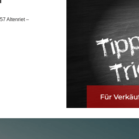
f
57 Altenriet –