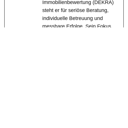
Immobilienbewertung (DEKRA)
steht er für seriöse Beratung,
individuelle Betreuung und
messbare Erfolge. Sein Fokus
liegt auf der Vermittlung von
Wohn-, Gewerbe- und
Investitionsimmobilien in
Heilbronn und Umgebung. Dabei
setzt Martin Lang auf ehrliche
Kommunikation, ein starkes
Partnernetzwerk und umfassende
Marktkenntnisse, um für seine
Kunden stets die besten
Ergebnisse zu erzielen.
See Full Bio
Immobilienmakler
Immobilien
Makler