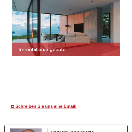
Martin Lang
Ihr
für
Immobilien
Makler
Grafenau
☎️ Schreiben Sie uns eine Email!