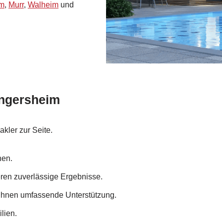
im
,
Murr
,
Walheim
und
Ingersheim
kler zur Seite.
nen.
eren zuverlässige Ergebnisse.
 Ihnen umfassende Unterstützung.
lien.