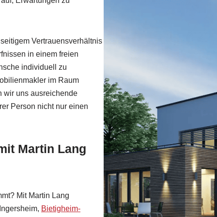
arauf, Erwartungen zu
seitigem Vertrauensverhältnis
rfnissen in einem freien
sche individuell zu
mmobilienmakler im Raum
n wir uns ausreichende
rer Person nicht nur einen
it Martin Lang
mmt? Mit Martin Lang
 Ingersheim,
Bietigheim-