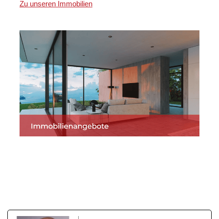
Zu unseren Immobilien
Martin Lang
Ihr
in
Immobilien
Makler
Lindenfels