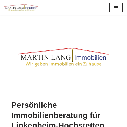
Zum
Inhalt
springen
Persönliche
Immobilienberatung für
Linkenheim-Hochstetten.