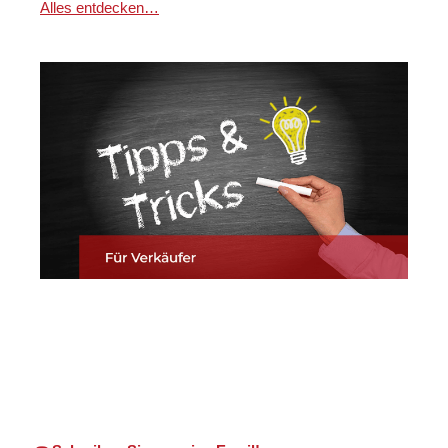
Alles entdecken…
Martin Lang
Ihr
für
Immobilien
Makler
Philippsburg