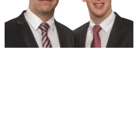
Unser etablierter Immobilienservice bietet Ihnen einen
zuverlässigen Service.
Unsere Kundennähe ermöglicht Ihnen schnelle Hilfe.
Unsere Mitgliedschaft im IVD garantiert Ihnen exzellente
Leistungen.
Mit einem breit gefächerten Netzwerk stehen wir Ihnen
professionell zur Seite.
Mit unserer Qualifikation als Immobilienfachwirte (IHK) bieten
wir Ihnen umfassenden Service.