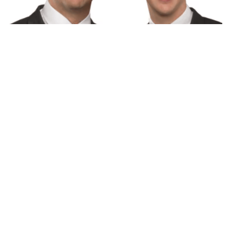
Mit über einem Jahrzehnt Expertise unterstützen wir Sie in allen
Immobilienangelegenheiten.
Unsere Dienstleistungen entsprechen den anerkannten
Standards der DIN EN 15733.
Unser großes Netzwerk verschafft Ihnen exklusive Vorteile.
Unser Familienbetrieb besteht seit mehr als 10 Jahren und
bietet individuelle Unterstützung.
Kontinuierliche Weiterbildung: Wir nehmen regelmäßig an
Qualifizierungsmaßnahmen teil, um Ihnen bestmöglichen
Service zu bieten.