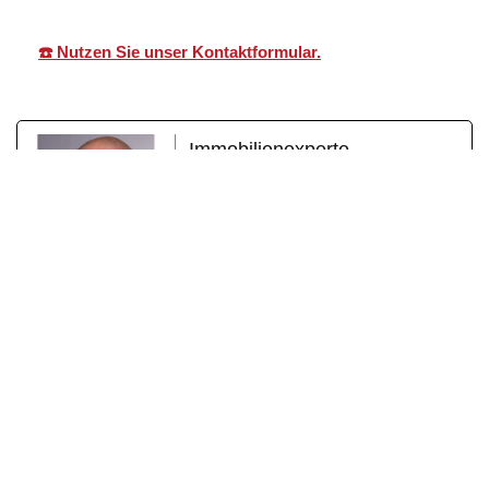
☎️ Nutzen Sie unser Kontaktformular.
Immobilienexperte
Martin Lang – Ihr
Immobilienexperte. Martin Lang
ist ein erfahrener
Immobilienmakler mit Herz und
Fachkompetenz. Mit über einem
Jahrzehnt erfolgreicher Tätigkeit
als geprüfter Immobilienfachwirt
(IHK) und zertifizierter
Sachverständiger für
Immobilienbewertung (DEKRA)