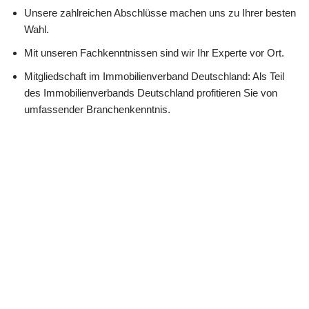
Unsere zahlreichen Abschlüsse machen uns zu Ihrer besten
Wahl.
Mit unseren Fachkenntnissen sind wir Ihr Experte vor Ort.
Mitgliedschaft im Immobilienverband Deutschland: Als Teil
des Immobilienverbands Deutschland profitieren Sie von
umfassender Branchenkenntnis.
Unser umfangreiches Netz steht Ihnen kompetent zur
Verfügung.
Unsere stetige Erreichbarkeit bietet Ihnen Flexibilität.
Unsere Richtlinien nach DIN EN 15733 stehen für Exzellenz.
Wir nehmen regelmäßig an Weiterbildungen teil, um Ihnen
hervorragenden Service zu bieten.
Kontaktieren Sie uns: Wir sind bereit, Sie bei Ihrem Anliegen zu
beraten.