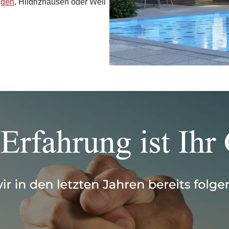
ngen
, Hildrizhausen oder Weil