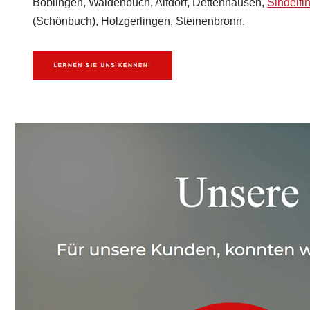
Böblingen, Waldenbuch, Altdorf, Dettenhausen,
Sindelfi
(Schönbuch), Holzgerlingen, Steinenbronn.