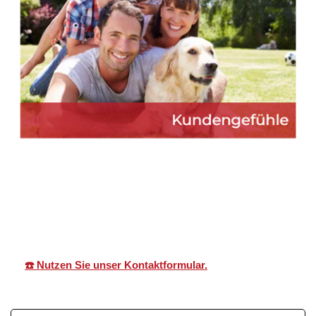
Martin Lang
Ihr
in
Immobilien
Makler
Schönau
☎️ Nutzen Sie unser Kontaktformular.