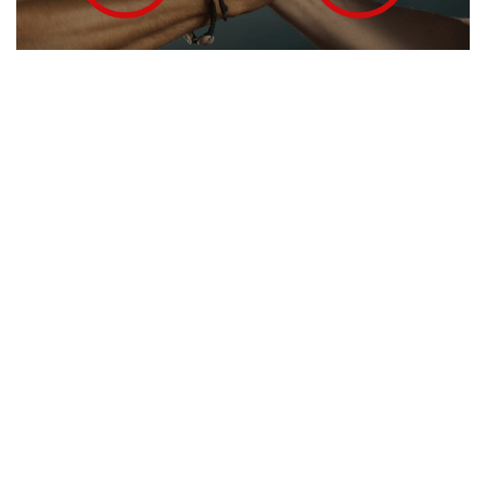
in
Martin Lang
Ihr
Untermünkhei
Immobilien
Makler
m
☎️ Kontaktieren Sie uns!
Immobilienexperte
Martin Lang – Ihr
Immobilienexperte. Martin Lang
ist ein erfahrener