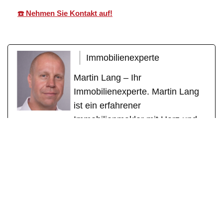
☎️ Nehmen Sie Kontakt auf!
Immobilienexperte
Martin Lang – Ihr
Immobilienexperte. Martin Lang
ist ein erfahrener
Immobilienmakler mit Herz und
Fachkompetenz. Mit über einem
Jahrzehnt erfolgreicher Tätigkeit
als geprüfter Immobilienfachwirt
(IHK) und zertifizierter
Sachverständiger für
Immobilienbewertung (DEKRA)
steht er für seriöse Beratung,