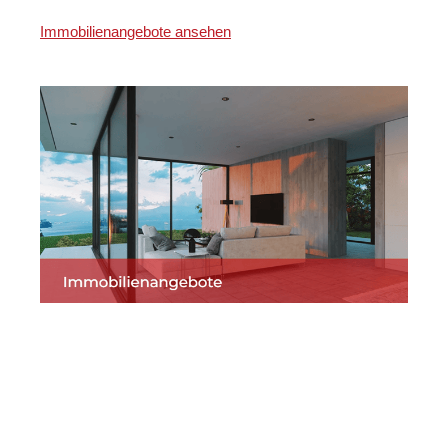
Immobilienangebote ansehen
Martin Lang
Ihr
für
Immobilien
Makler
Zwingenberg