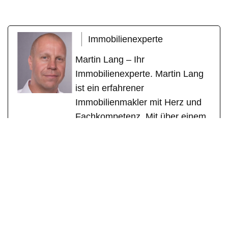
Immobilienexperte
Martin Lang – Ihr
Immobilienexperte. Martin Lang
ist ein erfahrener
Immobilienmakler mit Herz und
Fachkompetenz. Mit über einem
Jahrzehnt erfolgreicher Tätigkeit
als geprüfter Immobilienfachwirt
(IHK) und zertifizierter
Sachverständiger für
Immobilienbewertung (DEKRA)
steht er für seriöse Beratung,
individuelle Betreuung und