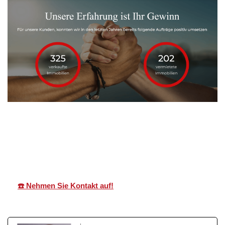
Martin Lang
Ihr
in
Immobilien
Makler
Ostfildern
☎️ Nehmen Sie Kontakt auf!